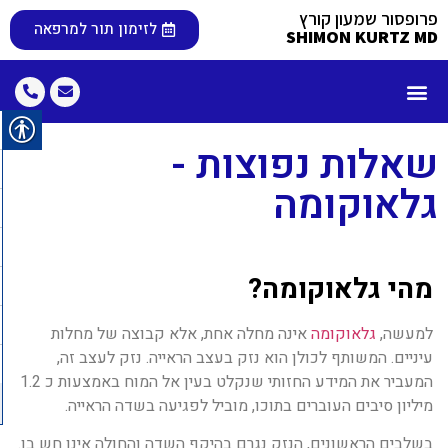
פרופסור שמעון קורץ
לזימון תור למרפאה
SHIMON KURTZ MD
קורות חיים
שאלות נפוצות
מטופלים מעידים
טיפולים וניתוחים
מאמרים ופרסומים
שאלות נפוצות -
גלאוקומה
מהי גלאוקומה?
למעשה,
גלאוקומה
אינה מחלה אחת, אלא קבוצה של מחלות
עיניים. המשותף לכולן הוא נזק בעצב הראייה. נזק לעצב זה,
המעביר את המידע החזותי שנקלט בעין אל המוח באמצעות כ 1.2
מיליון סיבים העוברים בתוכו, מוביל לפגיעה בשדה הראייה.
בשלבים הראשונים, הנזק נגרם בהיקף השדה והחולה אינו חש בו.