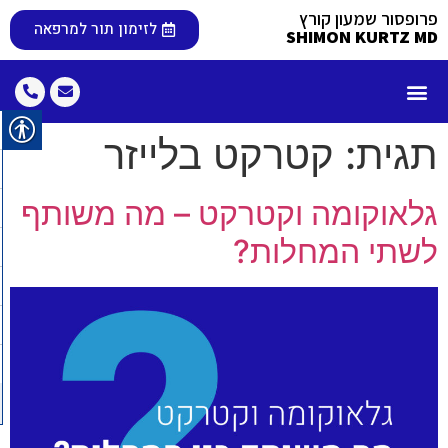
פרופסור שמעון קורץ
לזימון תור למרפאה
SHIMON KURTZ MD
קורות חיים
שאלות נפוצות
מטופלים מעידים
טיפולים וניתוחים
מאמרים ופרסומים
תגית:
קטרקט בלייזר
גלאוקומה וקטרקט – מה משותף
לשתי המחלות?