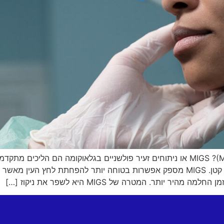
מהו ניתוח גלאוקומה זעיר פולשני (MIGS)? MIGS או ניתוחים זעיר פולשניים בגלאוקומה
מיקרוסקופיים כדי להקל על ניתוח חתך קטן. MIGS מספק אפשרות בטוחה יותר להפחתת ל
ר יותר. המטרה של MIGS היא לשפר את ניקוז […]